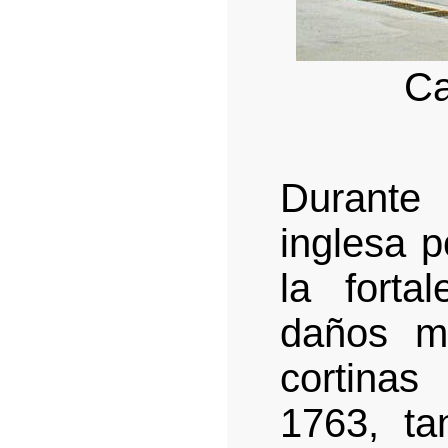
Ca
Durante 
inglesa 
la forta
daños m
cortina
1763, t