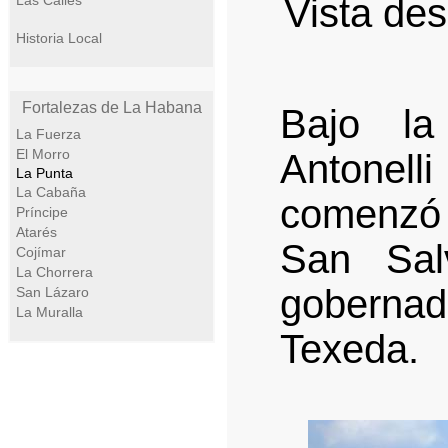
Vista de
Las Calles
Historia Local
Fortalezas de La Habana
Bajo la
La Fuerza
El Morro
Antonelli
La Punta
La Cabaña
comenzó a
Príncipe
Atarés
San Sal
Cojímar
La Chorrera
gobernad
San Lázaro
La Muralla
Texeda.