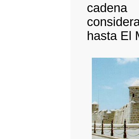
caden
conside
hasta El 