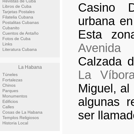
Revistas de Cuba
Casino 
Libros de Cuba
Tarjetas Postales
urbana en
Filatelia Cubana
Postalitas Cubanas
Cubanito
Esta zon
Cuentos de Antaño
Fotos de Cuba
Avenida 
Links
Literatura Cubana
Calzada d
La Habana
La Víbor
Túneles
Fortalezas
Miguel, al
Chinos
Parques
Monumentos
algunas r
Edificios
Calles
ser llama
Cosas de La Habana
Templos Religiosos
Historia Local