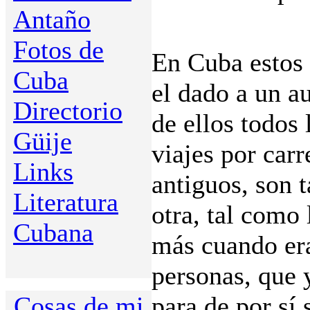
Antaño
Fotos de
En Cuba estos 
Cuba
el dado a un a
Directorio
de ellos todos 
Güije
viajes por carr
Links
antiguos, son 
Literatura
otra, tal como
Cubana
más cuando er
personas, que y
Cosas de mi
para de por sí 