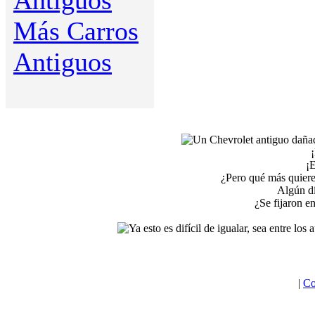
Antiguos
Más Carros
Antiguos
¡E
¿Pero qué más quiere
Algún dí
¿Se fijaron e
|
Co