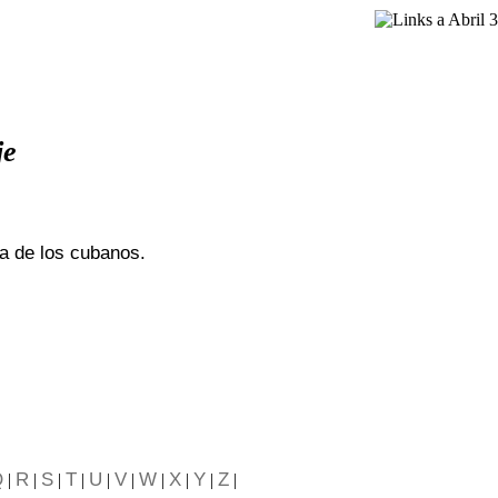
je
da de los cubanos.
Q
R
S
T
U
V
W
X
Y
Z
|
|
|
|
|
|
|
|
|
|