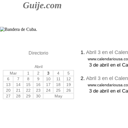
Guije.com
1.
Abril 3 en el Cal
Directorio
www.calendariousa.co
3 de abril en el C
Abril
Mar
1
2
3
4
5
2.
Abril 3 en el Cal
6
7
8
9
10
11
12
13
14
15
16
17
18
19
www.calendariousa.co
20
21
22
23
24
25
26
3 de abril en el C
27
28
29
30
May