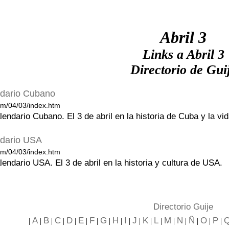
Abril 3
Links a Abril 3
Directorio de Gui
endario Cubano
m/04/03/index.htm
alendario Cubano. El 3 de abril en la historia de Cuba y la vi
endario USA
m/04/03/index.htm
alendario USA. El 3 de abril en la historia y cultura de USA.
Directorio Guije
A
B
C
D
E
F
G
H
I
J
K
L
M
N
Ñ
O
P
|
|
|
|
|
|
|
|
|
|
|
|
|
|
|
|
|
|