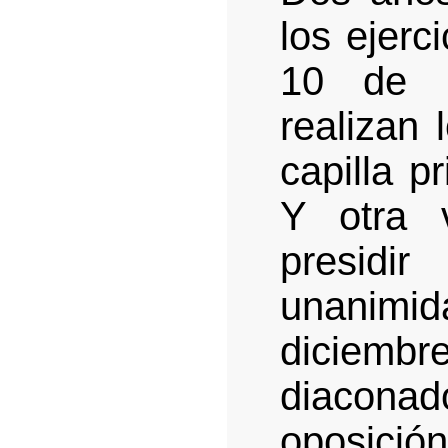
los ejerc
10 de 
realizan 
capilla p
Y otra 
presidi
unanimid
diciemb
diacona
oposició