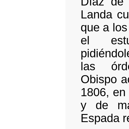
Díaz de
Landa cua
que a los
el est
pidiéndol
las órd
Obispo a
1806, en
y de ma
Espada re