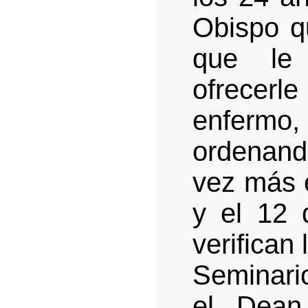
Obispo q
que le 
ofrecerl
enfermo,
ordenan
vez más 
y el 12 
verifican 
Seminario
el Dean