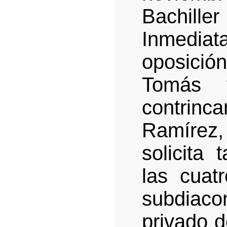
Bachi
Inmedia
oposició
Tomás 
contrin
Ramírez
solicita 
las cuat
subdiac
privado d