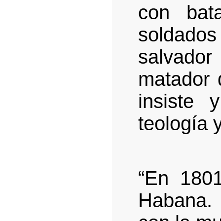
con bat
soldados 
salvado
matador 
insiste 
teología
“En 180
Habana.