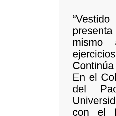
“Vestid
present
mismo a
ejercici
Continúa
En el Co
del Pa
Universi
con el 