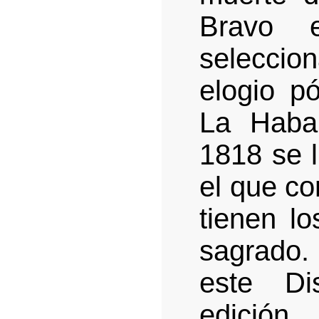
Bravo 
selecci
elogio p
La Haba
1818 se l
el que co
tienen l
sagrado.
este Di
edición