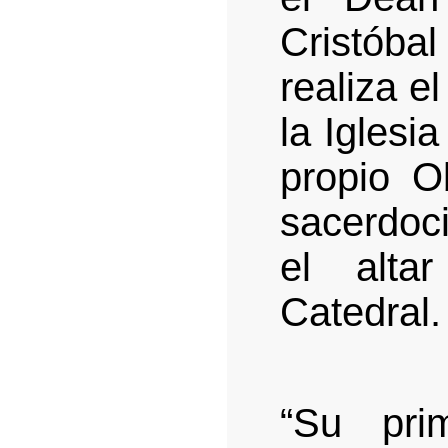
Cristóbal
realiza e
la Iglesi
propio O
sacerdoci
el alta
Catedral.
“Su pri