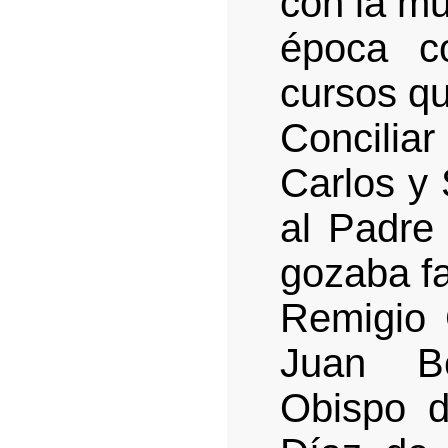
con la mu
época c
cursos qu
Conciliar
Carlos y 
al Padre
gozaba fa
Remigio 
Juan B
Obispo 