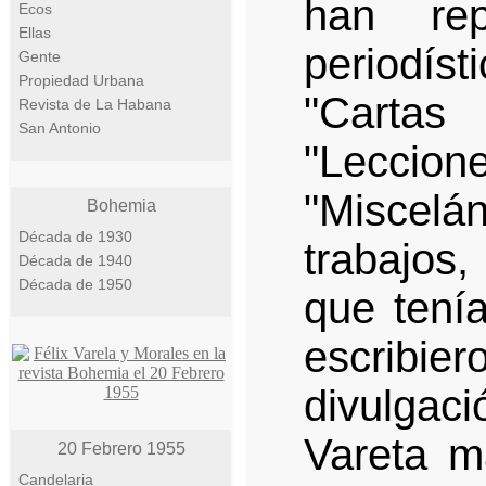
han rep
Ecos
Ellas
periodíst
Gente
Propiedad Urbana
"Cartas
Revista de La Habana
San Antonio
"Leccio
"Miscelá
Bohemia
Década de 1930
trabajos
Década de 1940
Década de 1950
que tení
escribie
divulgac
Vareta m
20 Febrero 1955
Candelaria