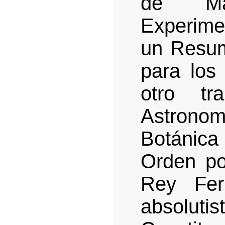
de Ma
Experime
un Resum
para los
otro tr
Astrono
Botánic
Orden po
Rey Fer
absolutis