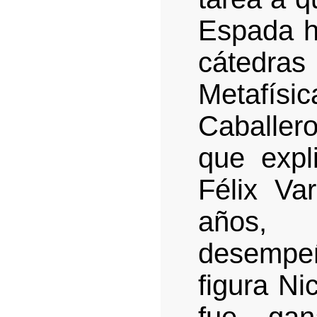
Espada h
cátedras
Metafísi
Caballero
que expl
Félix Var
años, 
desempeña
figura N