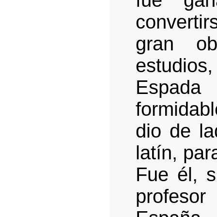
fue gan
converti
gran ob
estudios,
Espada
formidabl
dio de la
latín, pa
Fue él, s
profeso