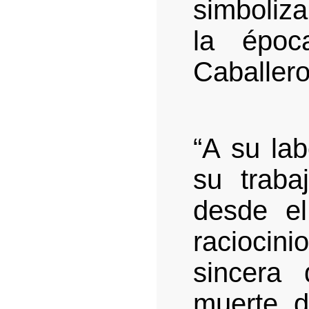
simboliz
la épo
Caballero
“A su la
su traba
desde el
racioci
sincera 
muerte d