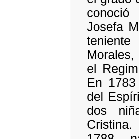
conoció
Josefa Mo
tenien
Morales,
el Regim
En 1783 
del Espír
dos niñ
Cristina
1788 n