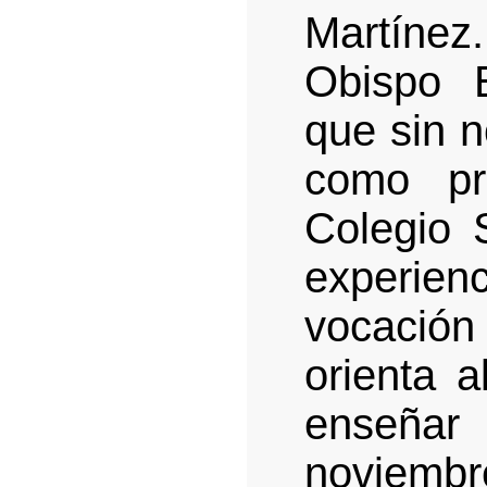
Martíne
Obispo 
que sin n
como pr
Colegio 
experien
vocación
orienta a
enseña
noviemb