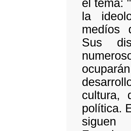
el tema: 
la ideo
medíos d
Sus di
numero
ocuparán 
desarro
cultura,
política.
siguen