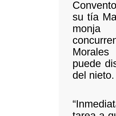
Convent
su tía M
monja 
concurre
Morales
puede dis
del nieto.
“Inmedia
tarea a q