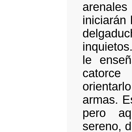
arenal
iniciarán
delgaduch
inquietos
le enseñ
catorce
orientar
armas. Es
pero aq
sereno, d