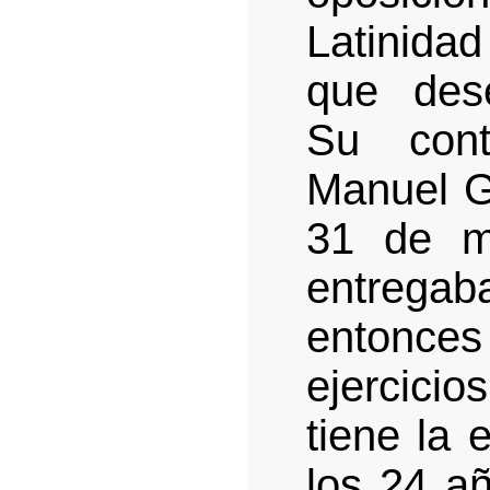
Latinida
que des
Su contr
Manuel Ga
31 de m
entrega
entonces
ejercicio
tiene la 
los 24 añ