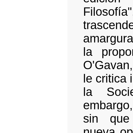
Filosofí
trascen
amargura
la propo
O'Gavan,
le critic
la Soc
embargo,
sin que
nueva op