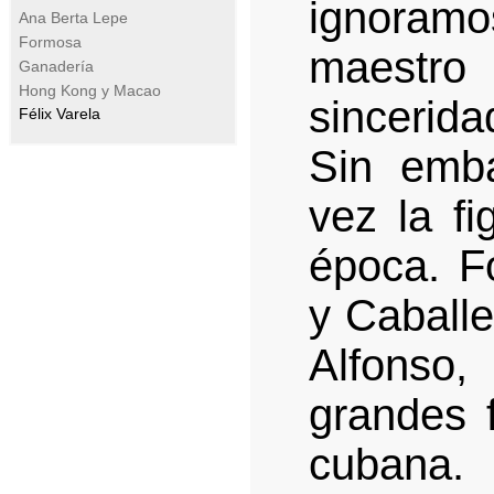
ignoram
Ana Berta Lepe
Formosa
maestro 
Ganadería
Hong Kong y Macao
sincerid
Félix Varela
Sin emba
vez la f
época. F
y Caballe
Alfonso,
grandes f
cubana. 