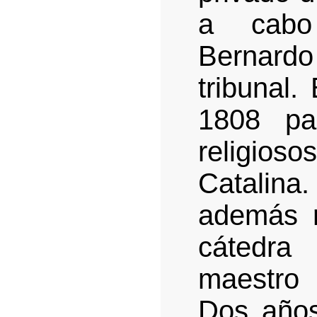
a cabo
Bernard
tribunal.
1808 pa
religios
Catalin
además r
cátedra
maestro
Dos años