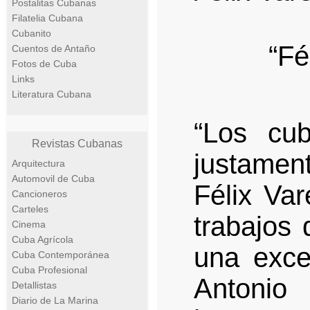
Postalitas Cubanas
Filatelia Cubana
Cubanito
“Fé
Cuentos de Antaño
Fotos de Cuba
Links
Literatura Cubana
“Los cu
Revistas Cubanas
justamen
Arquitectura
Automovil de Cuba
Félix Var
Cancioneros
Carteles
trabajos 
Cinema
Cuba Agrícola
una excel
Cuba Contemporánea
Cuba Profesional
Antonio
Detallistas
Diario de La Marina