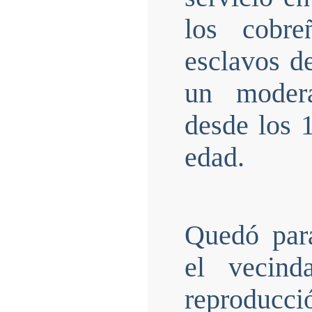
los cobre
esclavos d
un modera
desde los 
edad.
Quedó para
el vecind
reproducció