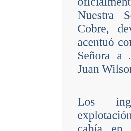
oficialme
Nuestra S
Cobre, de
acentuó con
Señora a 
Juan Wilso
Los ingl
explotaci
cabía en 