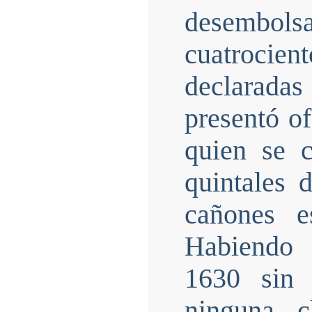
desembols
cuatrocient
declarad
presentó of
quien se 
quintales 
cañones e
Habiendo 
1630 sin 
ninguna c