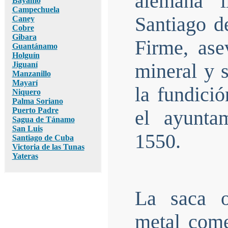
alemana l
Bayamo
Campechuela
Santiago d
Caney
Cobre
Gibara
Firme, ase
Guantánamo
Holguín
Jiguaní
mineral y 
Manzanillo
Mayarí
la fundici
Niquero
Palma Soriano
Puerto Padre
el ayunta
Sagua de Tánamo
San Luis
1550.
Santiago de Cuba
Victoria de las Tunas
Yateras
La saca o
metal com