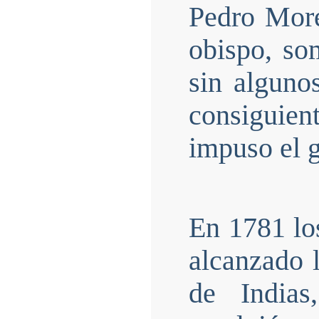
Pedro More
obispo, so
sin alguno
consiguien
impuso el 
En 1781 lo
alcanzado l
de Indias