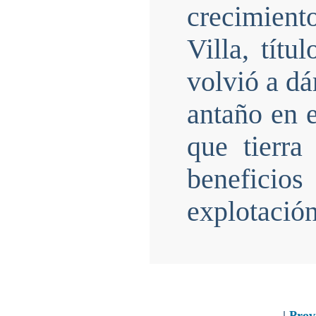
crecimient
Villa, títu
volvió a dá
antaño en 
que tierra
benefici
explotación
|
Prov