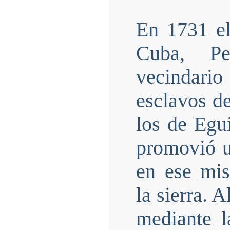
En 1731 el
Cuba, Pe
vecindario 
esclavos d
los de Egui
promovió u
en ese mi
la sierra. A
mediante l