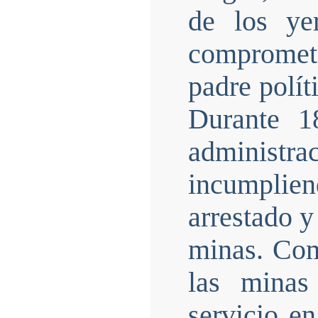
de los ye
comprometi
padre polít
Durante 1
administr
incumpliend
arrestado y
minas. Com
las minas
servicio e