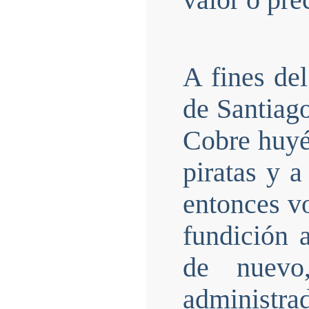
valor o pre
A fines del
de Santiago
Cobre huyén
piratas y a
entonces vo
fundición 
de nuevo
admini