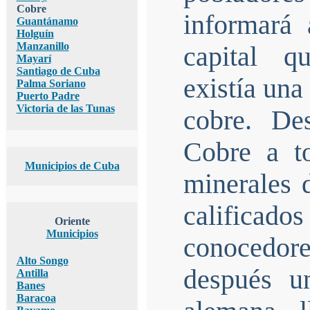
Cobre
informará 
Guantánamo
Holguín
Manzanillo
capital q
Mayarí
Santiago de Cuba
existía una
Palma Soriano
Puerto Padre
Victoria de las Tunas
cobre. De
Cobre a to
Municipios de Cuba
minerales 
calificad
Oriente
Municipios
conocedor
Alto Songo
después u
Antilla
Banes
Baracoa