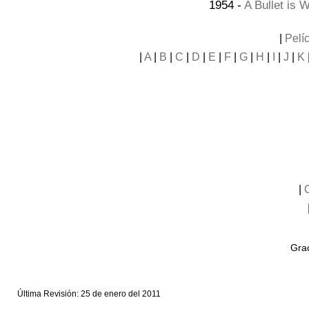
1954 -
A Bullet is 
|
Pelí
|
A
|
B
|
C
|
D
|
E
|
F
|
G
|
H
|
I
|
J
|
K
|
Grac
Última Revisión: 25 de enero del 2011