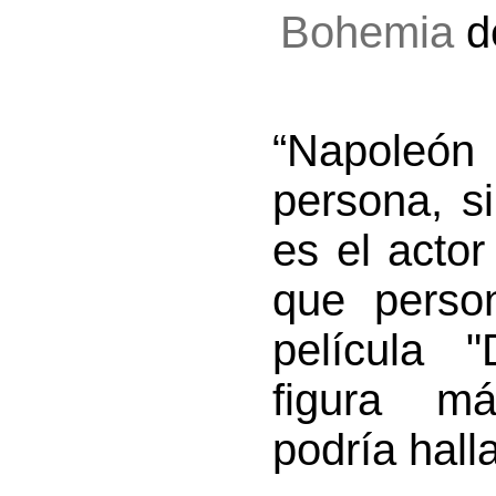
Bohemia
d
“Napoleón
persona, s
es el acto
que person
película "
figura má
podría hall