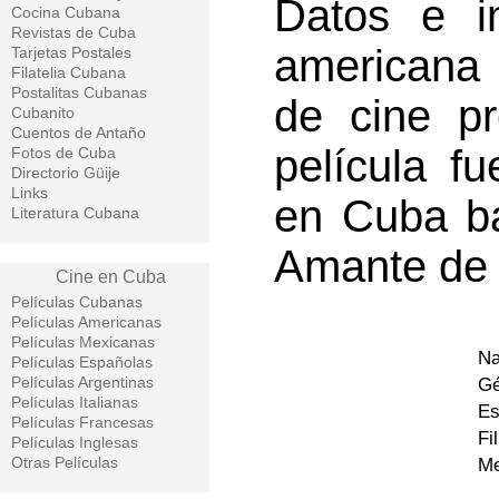
Datos e in
Cocina Cubana
Revistas de Cuba
americana 
Tarjetas Postales
Filatelia Cubana
Postalitas Cubanas
de cine p
Cubanito
Cuentos de Antaño
película f
Fotos de Cuba
Directorio Güije
Links
en Cuba baj
Literatura Cubana
Amante de 
Cine en Cuba
Películas Cubanas
Películas Americanas
Películas Mexicanas
Na
Películas Españolas
Películas Argentinas
Gé
Películas Italianas
Es
Películas Francesas
Fi
Películas Inglesas
Otras Películas
Me