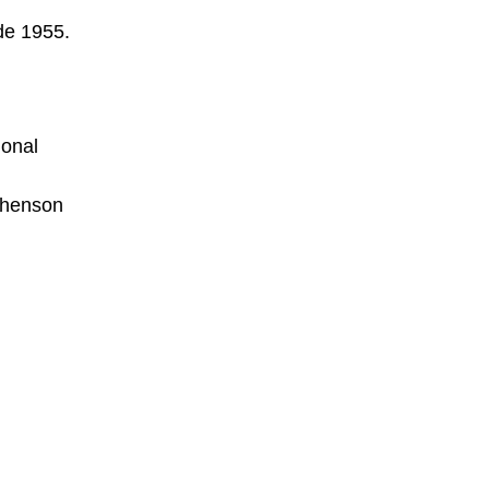
e 1955.
ional
shenson