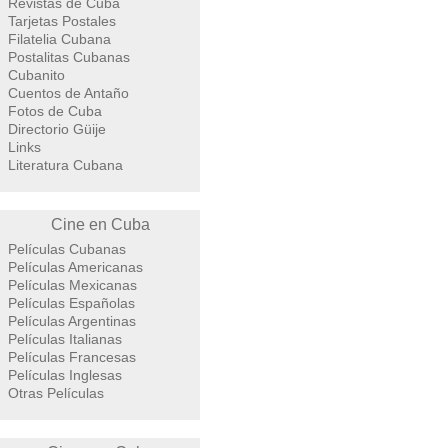
Revistas de Cuba
Tarjetas Postales
Filatelia Cubana
Postalitas Cubanas
Cubanito
Cuentos de Antaño
Fotos de Cuba
Directorio Güije
Links
Literatura Cubana
Cine en Cuba
Películas Cubanas
Películas Americanas
Películas Mexicanas
Películas Españolas
Películas Argentinas
Películas Italianas
Películas Francesas
Películas Inglesas
Otras Películas