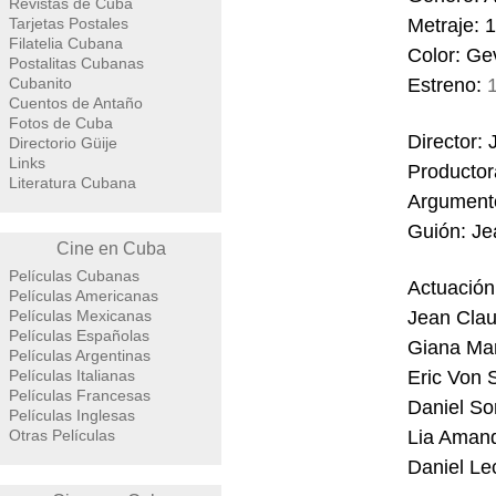
Revistas de Cuba
Tarjetas Postales
Metraje: 
Filatelia Cubana
Color: Ge
Postalitas Cubanas
Cubanito
Estreno:
Cuentos de Antaño
Fotos de Cuba
Director:
Directorio Güije
Links
Productor
Literatura Cubana
Argumento
Guión: Je
Cine en Cuba
Películas Cubanas
Actuación
Películas Americanas
Películas Mexicanas
Jean Clau
Películas Españolas
Giana Mar
Películas Argentinas
Películas Italianas
Eric Von 
Películas Francesas
Daniel So
Películas Inglesas
Otras Películas
Lia Aman
Daniel Le