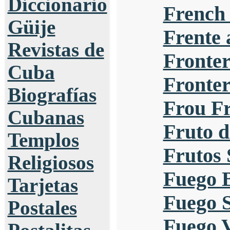
Diccionario
French
Güije
Frente 
Revistas de
Fronter
Cuba
Fronter
Biografías
Frou F
Cubanas
Fruto 
Templos
Frutos 
Religiosos
Fuego 
Tarjetas
Fuego S
Postales
Fuego 