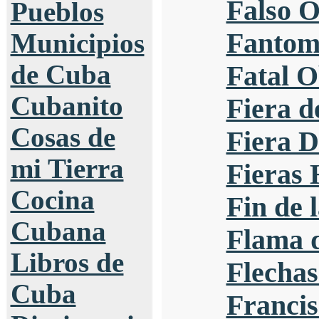
Falso O
Pueblos
Fantoma
Municipios
de Cuba
Fatal O
Cubanito
Fiera d
Cosas de
Fiera 
mi Tierra
Fieras
Cocina
Fin de 
Cubana
Flama d
Libros de
Flechas
Cuba
Francis