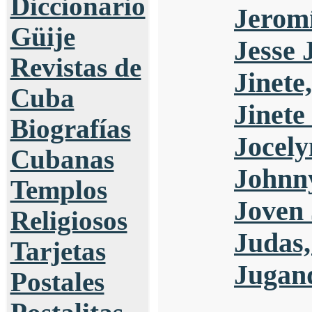
Diccionario
Jerom
Güije
Jesse 
Revistas de
Jinete,
Cuba
Jinete
Biografías
Jocely
Cubanas
Johnn
Templos
Joven 
Religiosos
Judas,
Tarjetas
Jugan
Postales