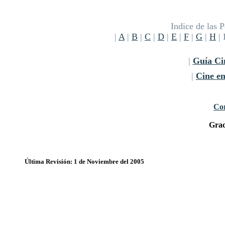
Indice de las P
|
A
|
B
|
C
|
D
|
E
|
F
|
G
|
H
| 
|
Guía Ci
|
Cine e
Cor
Grac
Última Revisión: 1 de Noviembre del 2005