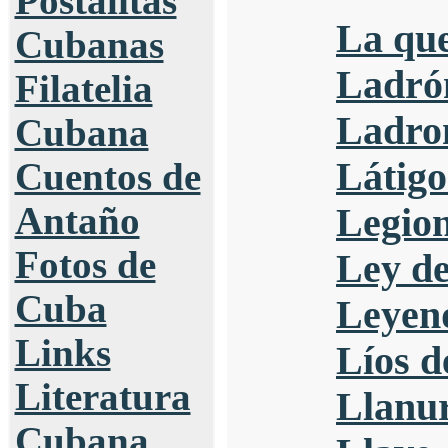
Postalitas
La que
Cubanas
Ladrón
Filatelia
Ladro
Cubana
Látigo
Cuentos de
Antaño
Legion
Fotos de
Ley de
Cuba
Leyend
Links
Líos d
Literatura
Llanu
Cubana