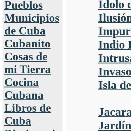
Idolo 
Pueblos
Ilusió
Municipios
de Cuba
Impur
Cubanito
Indio 
Cosas de
Intrus
mi Tierra
Invaso
Cocina
Isla d
Cubana
Libros de
Jacar
Cuba
Jardín