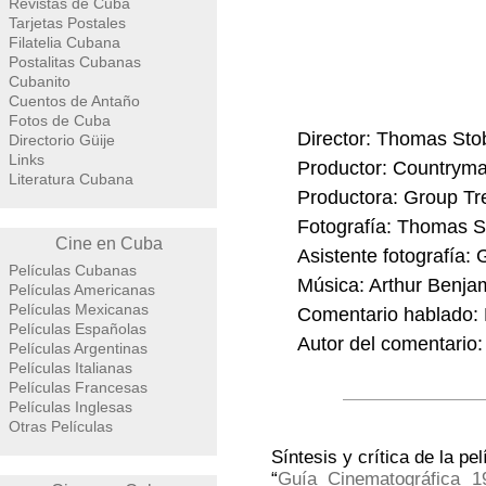
Revistas de Cuba
Tarjetas Postales
Filatelia Cubana
Postalitas Cubanas
Cubanito
Cuentos de Antaño
Fotos de Cuba
Director: Thomas Sto
Directorio Güije
Links
Productor: Countryma
Literatura Cubana
Productora: Group Tr
Fotografía: Thomas S
Cine en Cuba
Asistente fotografía:
Películas Cubanas
Música: Arthur Benja
Películas Americanas
Películas Mexicanas
Comentario hablado:
Películas Españolas
Autor del comentario
Películas Argentinas
Películas Italianas
Películas Francesas
Películas Inglesas
Otras Películas
Síntesis y crítica de la pel
“
Guía Cinematográfica 1