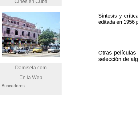
Cines en Cuba
Síntesis y crític
editada en 1956 
Otras película
selección de al
Damisela.com
En la Web
Buscadores