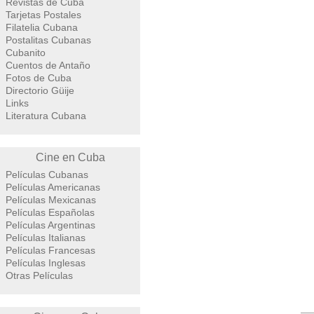
Revistas de Cuba
Tarjetas Postales
Filatelia Cubana
Postalitas Cubanas
Cubanito
Cuentos de Antaño
Fotos de Cuba
Directorio Güije
Links
Literatura Cubana
Cine en Cuba
Películas Cubanas
Películas Americanas
Películas Mexicanas
Películas Españolas
Películas Argentinas
Películas Italianas
Películas Francesas
Películas Inglesas
Otras Películas