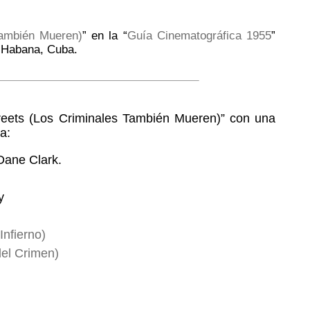
También Mueren)
” en la “
Guía Cinematográfica 1955
”
a Habana, Cuba.
treets (Los Criminales También Mueren)” con una
a:
Dane Clark.
y
Infierno)
del Crimen)