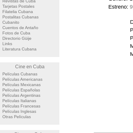
Revistas de Cuba
Tarjetas Postales
Estreno:
9
Filatelia Cubana
Postalitas Cubanas
D
Cubanito
Cuentos de Antaño
P
Fotos de Cuba
P
Directorio Güije
Links
M
Literatura Cubana
M
Cine en Cuba
Películas Cubanas
Películas Americanas
Películas Mexicanas
Películas Españolas
Películas Argentinas
Películas Italianas
Películas Francesas
Películas Inglesas
Otras Películas