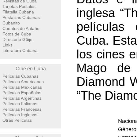
Revistas de Cuba
Tarjetas Postales
inglesa “T
Filatelia Cubana
Postalitas Cubanas
películas
Cubanito
Cuentos de Antaño
Fotos de Cuba
Cuba. Esta
Directorio Güije
Links
los cines e
Literatura Cubana
Mago de 
Cine en Cuba
Películas Cubanas
Diamond Wi
Películas Americanas
Películas Mexicanas
“The Diamo
Películas Españolas
Películas Argentinas
Películas Italianas
Películas Francesas
Películas Inglesas
Otras Películas
Naciona
Género: