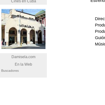
Estren
Cines en Cuba
Direc
Produ
Produ
Guión
Músic
Damisela.com
En la Web
Buscadores