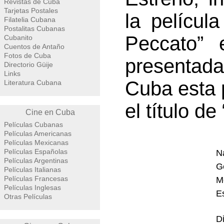
Revistas de Cuba
Tarjetas Postales
la películ
Filatelia Cubana
Postalitas Cubanas
Peccato” 
Cubanito
Cuentos de Antaño
Fotos de Cuba
presentada
Directorio Güije
Links
Cuba esta 
Literatura Cubana
el título d
Cine en Cuba
Películas Cubanas
Películas Americanas
Películas Mexicanas
Películas Españolas
Na
Películas Argentinas
G
Películas Italianas
Películas Francesas
M
Películas Inglesas
E
Otras Películas
Di