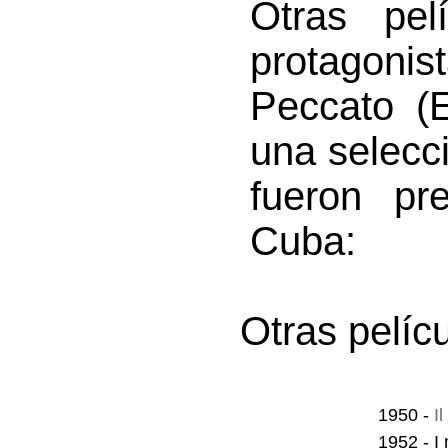
Otras pel
protagoni
Peccato (
una selecc
fueron pr
Cuba:
Otras pelíc
1950 -
I
1952 - I