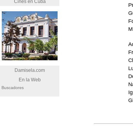
Cines en Cuba
P
G
F
M
A
F
C
Lu
Damisela.com
D
En la Web
Na
Buscadores
I
G