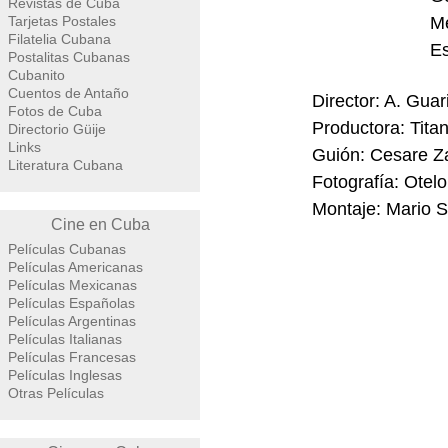
Revistas de Cuba
Tarjetas Postales
Me
Filatelia Cubana
Es
Postalitas Cubanas
Cubanito
Cuentos de Antaño
Director: A. Guari
Fotos de Cuba
Productora: Tita
Directorio Güije
Links
Guión: Cesare Za
Literatura Cubana
Fotografía: Otelo
Montaje: Mario S
Cine en Cuba
Películas Cubanas
Películas Americanas
Películas Mexicanas
Películas Españolas
Películas Argentinas
Películas Italianas
Películas Francesas
Películas Inglesas
Otras Películas