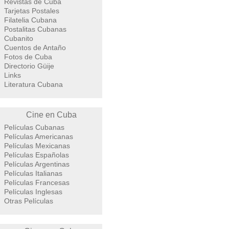
Revistas de Cuba
Tarjetas Postales
Filatelia Cubana
Postalitas Cubanas
Cubanito
Cuentos de Antaño
Fotos de Cuba
Directorio Güije
Links
Literatura Cubana
Cine en Cuba
Películas Cubanas
Películas Americanas
Películas Mexicanas
Películas Españolas
Películas Argentinas
Películas Italianas
Películas Francesas
Películas Inglesas
Otras Películas