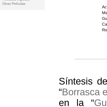
Otras Películas
Ac
Ma
Gu
Ca
Ro
Síntesis d
“
Borrasca e
en la “
Gu