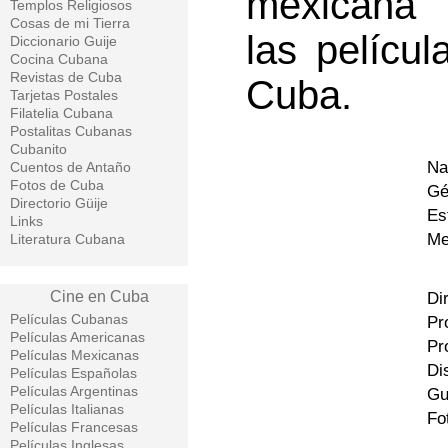
mexicana “
Templos Religiosos
Cosas de mi Tierra
las pelícu
Diccionario Guije
Cocina Cubana
Revistas de Cuba
Cuba.
Tarjetas Postales
Filatelia Cubana
Postalitas Cubanas
Cubanito
Na
Cuentos de Antaño
Fotos de Cuba
Gé
Directorio Güije
Es
Links
Me
Literatura Cubana
Cine en Cuba
Di
Películas Cubanas
Pr
Películas Americanas
Pr
Películas Mexicanas
Di
Películas Españolas
Películas Argentinas
Gu
Películas Italianas
Fo
Películas Francesas
Películas Inglesas