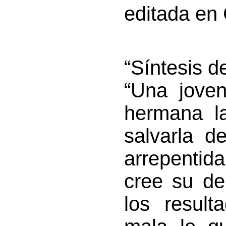
editada en
“Síntesis d
“Una jove
hermana l
salvarla d
arrepenti
cree su de
los result