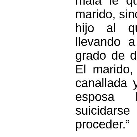
mala le qu
marido, si
hijo al q
llevando 
grado de d
El marido,
canallada 
esposa l
suicidars
proceder.”