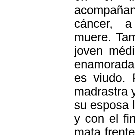
acompañan
cáncer, a
muere. Tam
joven médi
enamorada l
es viudo. 
madrastra 
su esposa l
y con el fi
mata frente