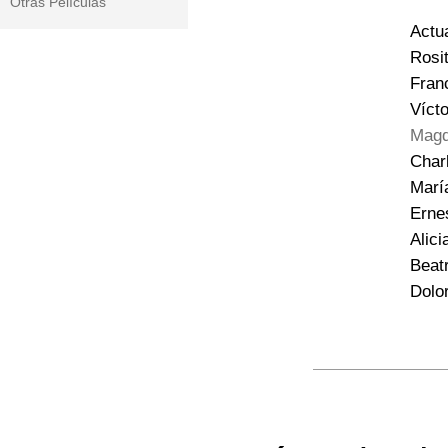
Otras Películas
Actu
Rosi
Fran
Vícto
Mag
Char
Marí
Erne
Alici
Beat
Dolo