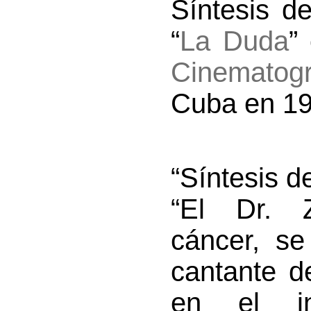
Síntesis d
“
La Duda
”
Cinematog
Cuba en 19
“Síntesis d
“El Dr. Z
cáncer, s
cantante d
en el in