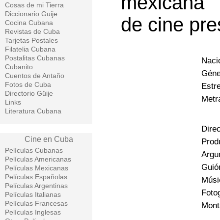
mexicana “
Cosas de mi Tierra
Diccionario Guije
de cine pr
Cocina Cubana
Revistas de Cuba
Tarjetas Postales
Filatelia Cubana
Postalitas Cubanas
Naci
Cubanito
Géne
Cuentos de Antaño
Fotos de Cuba
Estr
Directorio Güije
Metr
Links
Literatura Cubana
Direc
Cine en Cuba
Produ
Películas Cubanas
Argu
Películas Americanas
Guió
Películas Mexicanas
Películas Españolas
Músi
Películas Argentinas
Fotog
Películas Italianas
Películas Francesas
Mont
Películas Inglesas