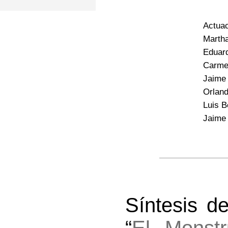
Actuac
Marth
Eduar
Carme
Jaime
Orlan
Luis B
Jaime
Síntesis d