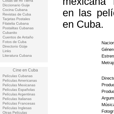
mexicana “
Cosas de mi Tierra
Diccionario Guije
en las pel
Cocina Cubana
Revistas de Cuba
Tarjetas Postales
en Cuba.
Filatelia Cubana
Postalitas Cubanas
Cubanito
Cuentos de Antaño
Fotos de Cuba
Nacion
Directorio Güije
Género
Links
Literatura Cubana
Estren
Metraj
Cine en Cuba
Películas Cubanas
Direct
Películas Americanas
Produc
Películas Mexicanas
Películas Españolas
Produ
Películas Argentinas
Argume
Películas Italianas
Películas Francesas
Música
Películas Inglesas
Fotogr
Otras Películas