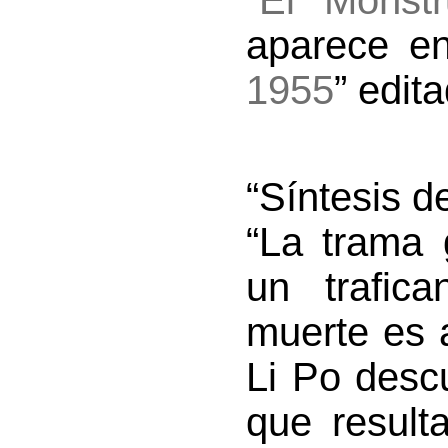
“
El Monst
aparece en
1955
” edit
“Síntesis d
“La trama 
un trafic
muerte es 
Li Po desc
que result