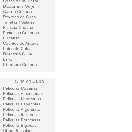
Cosas de mi Tierra
Diccionario Guije
Cocina Cubana
Revistas de Cuba
Tarjetas Postales
Filatelia Cubana
Postalitas Cubanas
Cubanito
Cuentos de Antaño
Fotos de Cuba
Directorio Güije
Links
Literatura Cubana
Cine en Cuba
Películas Cubanas
Películas Americanas
Películas Mexicanas
Películas Españolas
Películas Argentinas
Películas Italianas
Películas Francesas
Películas Inglesas
Otras Películas