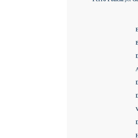
E
B
A
D
D
V
D