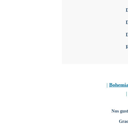
D
D
|
Bohemi
Nos gust
Grac