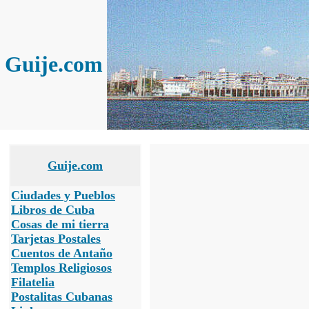
Guije.com
Guije.com
Ciudades y Pueblos
Libros de Cuba
Cosas de mi tierra
Tarjetas Postales
Cuentos de Antaño
Templos Religiosos
Filatelia
Postalitas Cubanas