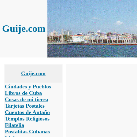
Guije.com
Guije.com
Ciudades y Pueblos
Libros de Cuba
Cosas de mi tierra
Tarjetas Postales
Cuentos de Antaño
Templos Religiosos
Filatelia
Postalitas Cubanas