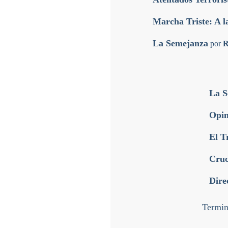
Marcha Triste: A l
La Semejanza
por
R
La S
Opin
El T
Cru
Dire
Termin