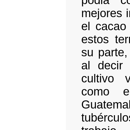
podia c
mejores i
el cacao
estos te
su parte, 
al decir 
cultivo 
como e
Guatemala
tubércul