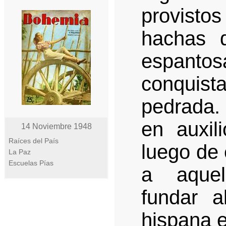
provist
hachas 
espanto
conquist
pedrada
en auxil
14 Noviembre 1948
Raíces del País
luego de 
La Paz
Escuelas Pías
a aquel
fundar a
hispana 