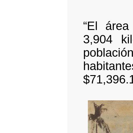
“El área
3,904 ki
poblac
habitante
$71,396.1