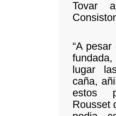
Tovar 
Consistor
“A pesar 
fundada,
lugar l
caña, añi
estos p
Rousset d