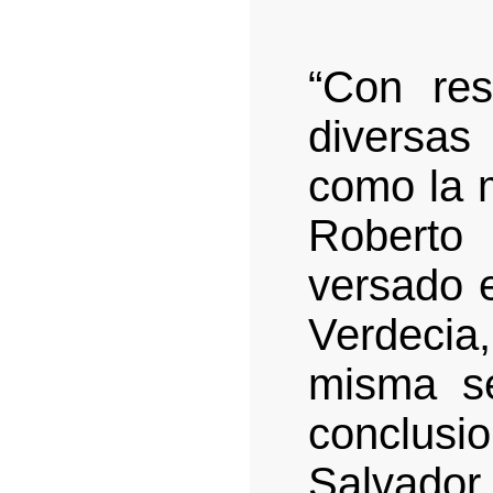
“Con re
diversas
como la m
Roberto
versado 
Verdecia,
misma se
conclusi
Salvado