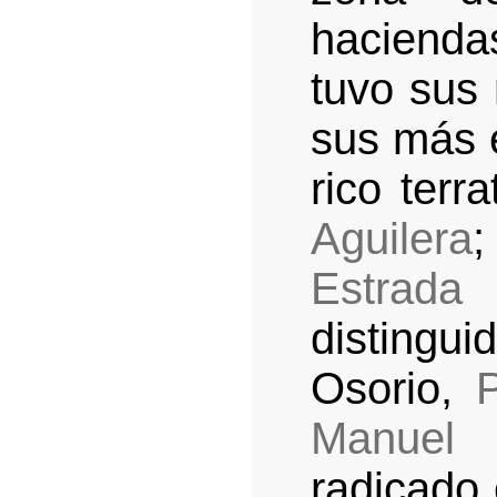
hacienda
tuvo sus 
sus más 
rico terr
Aguilera
Estrada
disting
Osorio,
Manuel
radicado 