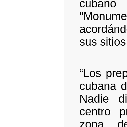
cubano
"Monu
acordánd
sus sitios
“Los prep
cubana de
Nadie d
centro p
zona d