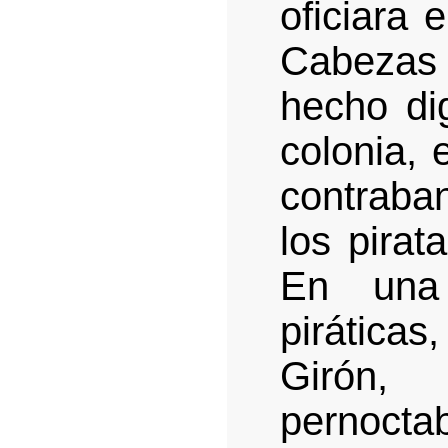
oficiara 
Cabezas
hecho dig
colonia, 
contraba
los pirat
En una 
pirática
Girón,
pernoct