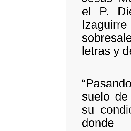
el P. Di
Izaguirr
sobresa
letras y d
“Pasando 
suelo de
su condi
donde 