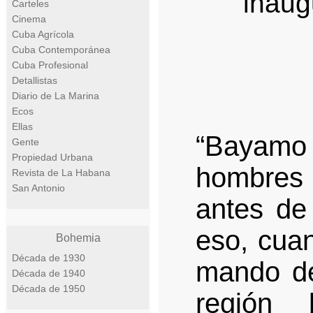
inaug
Carteles
Cinema
Cuba Agrícola
Cuba Contemporánea
Cuba Profesional
Detallistas
Diario de La Marina
Ecos
Ellas
“Bayamo 
Gente
Propiedad Urbana
hombres
Revista de La Habana
San Antonio
antes de
eso, cuan
Bohemia
Década de 1930
mando de
Década de 1940
Década de 1950
región 