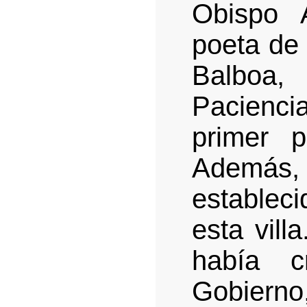
Obispo 
poeta de 
Balboa
Pacienci
primer 
Además, l
estableci
esta vill
había c
Gobierno