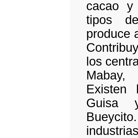
cacao y 
tipos d
produce a
Contrib
los centr
Mabay, 
Existen
Guisa 
Bueycit
industria