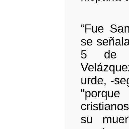
“Fue Sa
se señala
5 de n
Velázquez
urde, -se
"porque
cristiano
su muer