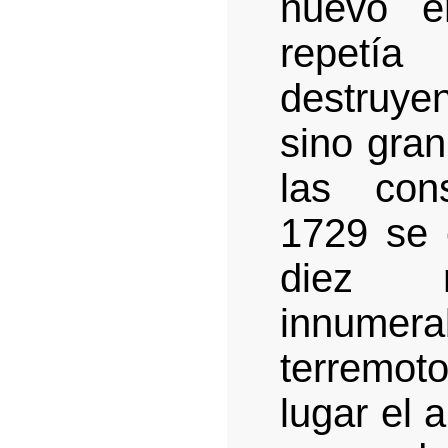
nuevo e
repetí
destruye
sino gra
las con
1729 se 
diez 
innumer
terremot
lugar el 