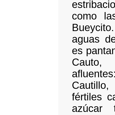
estribaci
como la
Bueycito.
aguas d
es pantan
Cauto,
afluentes
Cautillo
fértiles
azúcar 