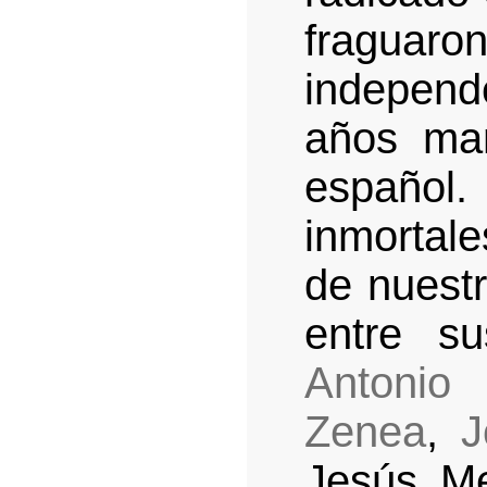
fragua
independ
años man
español
inmortal
de nuest
entre s
Antonio
Zenea
,
J
Jesús Me