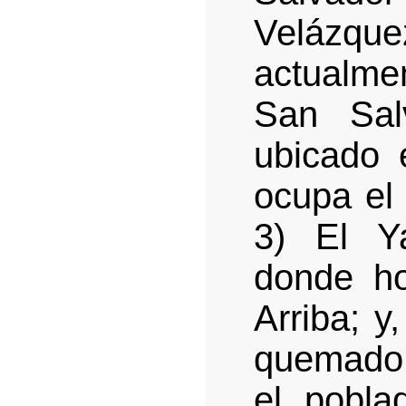
Velázquez
actualmen
San Sal
ubicado 
ocupa el
3) El Y
donde ho
Arriba; y
quemado 
el pobl