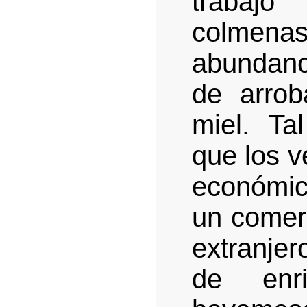
trabaj
colmen
abundanc
de arrob
miel. Tal
que los v
económic
un comer
extranjer
de enri