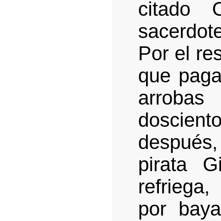
citado
sacerdo
Por el re
que pagar
arroba
doscient
después,
pirata G
refriega,
por baya