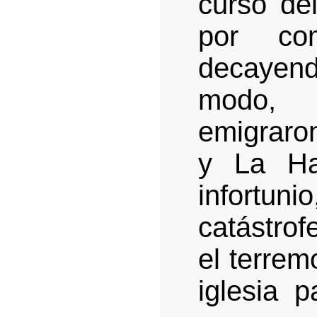
curso del
por com
decayen
modo, 
emigraro
y La Ha
infortuni
catástrof
el terrem
iglesia p