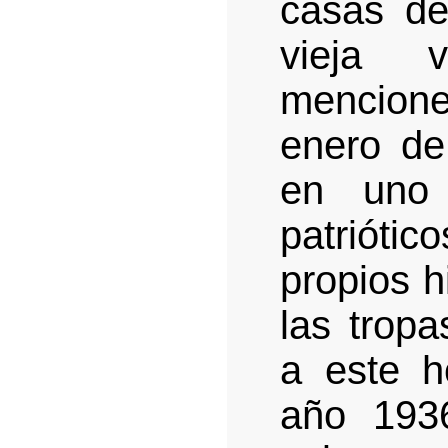
casas de
vieja 
mencione
enero de
en uno 
patrióti
propios h
las trop
a este h
año 193