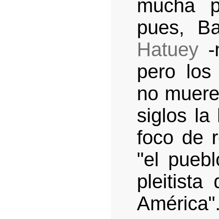
mucha p
pues, B
Hatuey
-n
pero los
no mueren
siglos la
foco de r
"el puebl
pleitista
América"