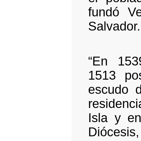
fundó Ve
Salvador.
“En 153
1513 pos
escudo d
residenc
Isla y e
Diócesis