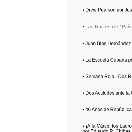
• Drew Pearson por Jo
Las Raíces del “País
•
• Juan Blas Hernández 
• La Escuela Cubana po
• Semana Roja - Dos Re
• Dos Actitudes ante la
• 46 Años de República:
• ¡A la Cárcel los Ladr
por Eduardo R. Chibas