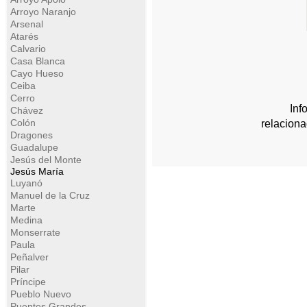
Arroyo Naranjo
Arsenal
Atarés
Calvario
Casa Blanca
Cayo Hueso
Ceiba
Cerro
Inf
Chávez
Colón
relacion
Dragones
Guadalupe
Jesús del Monte
Jesús María
Luyanó
Manuel de la Cruz
Marte
Medina
Monserrate
Paula
Peñalver
Pilar
Príncipe
Pueblo Nuevo
Puentes Grandes