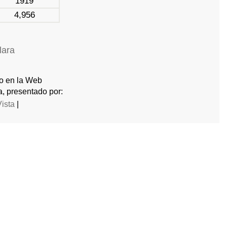
1919
4,956
lara
do en la Web
, presentado por:
Vista
|