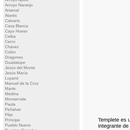
Arroyo Naranjo
Arsenal
Atarés
Calvario
Casa Blanca
Cayo Hueso
Ceiba
Cerro
Chávez
Colón
Dragones
Guadalupe
Jesús del Monte
Jesús María
Luyanó
Manuel de la Cruz
Marte
Medina
Monserrate
Paula
Peñalver
Pilar
Templete es u
Príncipe
Pueblo Nuevo
integrante de