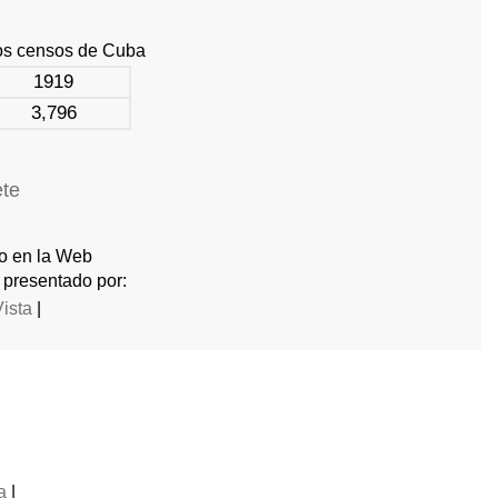
os censos de Cuba
1919
3,796
ete
do en la Web
 presentado por:
Vista
|
a
|