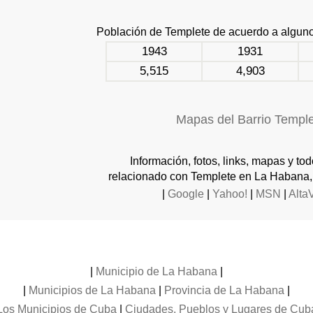
Población de Templete de acuerdo a algun
1943
1931
5,515
4,903
Mapas del Barrio Templ
Información, fotos, links, mapas y to
relacionado con Templete en La Habana,
|
Google
|
Yahoo!
|
MSN
|
Alta
|
Municipio de La Habana
|
|
Municipios de La Habana
|
Provincia de La Habana
|
Los Municipios de Cuba
|
Ciudades, Pueblos y Lugares de Cub