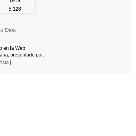
1919
5,128
de Dios
do en la Web
ana, presentado por:
Vista
|