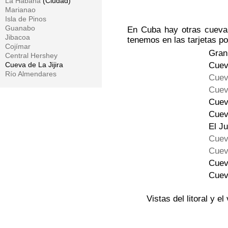
La Habana
(Ciudad)
Marianao
Isla de Pinos
Guanabo
En Cuba hay otras cuevas
Jibacoa
tenemos en las tarjetas po
Cojímar
Gran
Central Hershey
Cueva de La Jijira
Cuev
Río Almendares
Cuev
Cuev
Cuev
Cuev
El J
Cuev
Cuev
Cuev
Cuev
Vistas del litoral y e