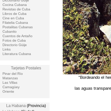
Diccionario Guije
Cocina Cubana
Revistas de Cuba
Libros de Cuba
Cine en Cuba
Filatelia Cubana
Postalitas Cubanas
Cubanito
Cuentos de Antaño
Fotos de Cuba
Directorio Güije
Links
Literatura Cubana
Tarjetas Postales
Pinar del Río
“Bordeando el he
Matanzas
Las Villas
Camagüey
las aguas transpar
Oriente
La Habana
(Provincia)