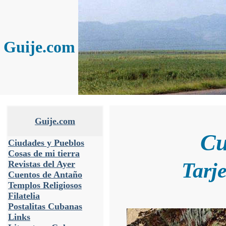
Guije.com
Guije.com
Cu
Ciudades y Pueblos
Cosas de mi tierra
Tarj
Revistas del Ayer
Cuentos de Antaño
Templos Religiosos
Filatelia
Postalitas Cubanas
Links