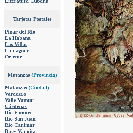
Literatura Cubana
Tarjetas Postales
Pinar del Río
La Habana
Las Villas
Camagüey
Oriente
Matanzas
(Provincia)
Matanzas
(Ciudad)
Varadero
Valle Yumurí
Cárdenas
Río Yumurí
Río San Juan
Río Canímar
Buey Vaquita