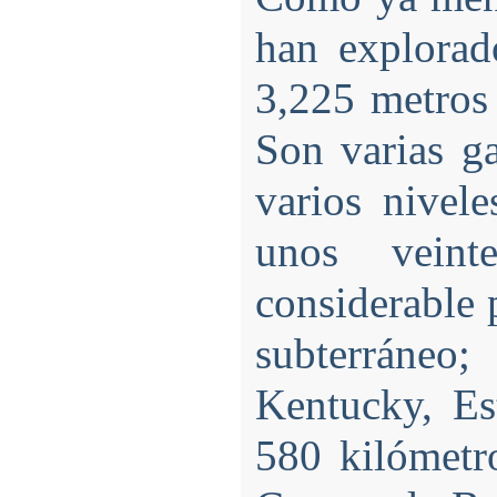
han explorad
3,225 metros 
Son varias ga
varios nivele
unos veint
considerable
subterrán
Kentucky, Es
580 kilómetro