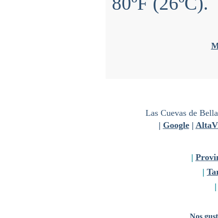
80ºF (26ºC).
M
Las Cuevas de Bella
|
Google
|
AltaV
|
Provi
|
Tar
Nos gust