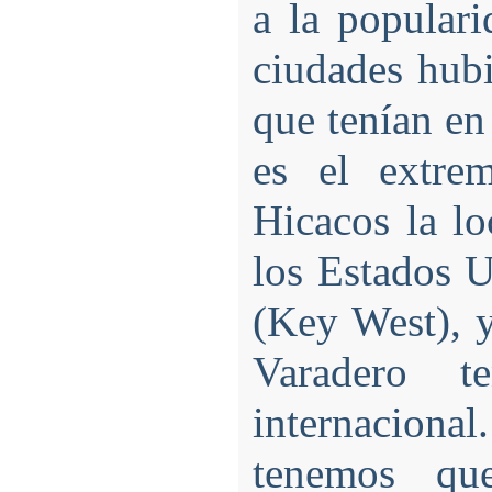
a la populari
ciudades hubi
que tenían en
es el extre
Hicacos la l
los Estados 
(Key West), 
Varadero t
internaciona
tenemos qu