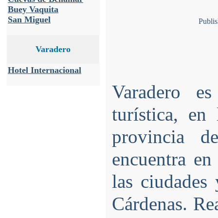
Buey Vaquita
San Miguel
Publi
Varadero
Hotel Internacional
Varadero e
turística, e
provincia d
encuentra en 
las ciudades
Cárdenas. Rea