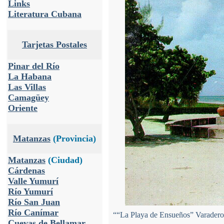
Links
Literatura Cubana
Tarjetas Postales
Pinar del Río
La Habana
Las Villas
Camagüey
Oriente
Matanzas
(Provincia)
Matanzas
(Ciudad)
Cárdenas
Valle Yumurí
Río Yumurí
Río San Juan
Río Canímar
““La Playa de Ensueños” Varadero, br
Cuevas de Bellamar