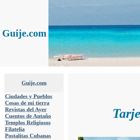
Guije.com
Guije.com
Ciudades y Pueblos
Cosas de mi tierra
Tarj
Revistas del Ayer
Cuentos de Antaño
Templos Religiosos
Filatelia
Postalitas Cubanas