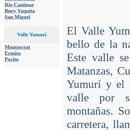
Río Canímar
Buey Vaquita
San Miguel
El Valle Yum
Valle Yumurí
bello de la n
Montserrat
Ermita
Este valle s
Pocito
Matanzas, Cu
Yumurí y el 
valle por s
montañas. So
carretera, ll