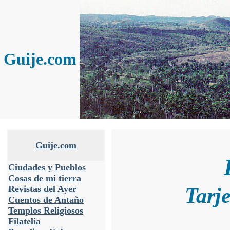
Guije.com
Guije.com
Ciudades y Pueblos
Cosas de mi tierra
Tarj
Revistas del Ayer
Cuentos de Antaño
Templos Religiosos
Filatelia