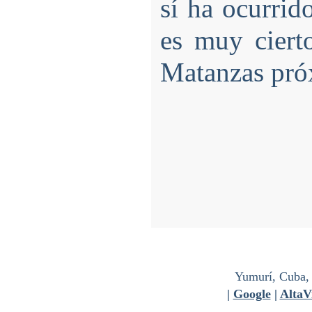
sí ha ocurrid
es muy ciert
Matanzas próx
Yumurí, Cuba, 
|
Google
|
AltaV