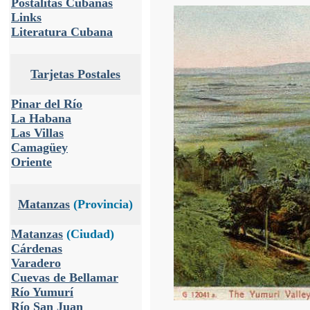
Postalitas Cubanas
Links
Literatura Cubana
Tarjetas Postales
Pinar del Río
La Habana
Las Villas
Camagüey
Oriente
Matanzas
(Provincia)
Matanzas
(Ciudad)
Cárdenas
Varadero
Cuevas de Bellamar
Río Yumurí
Río San Juan