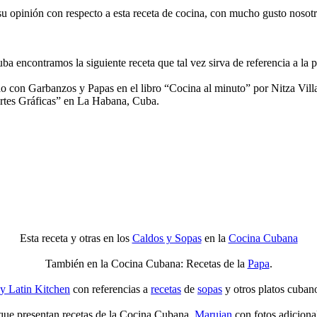
su opinión con respecto a esta receta de cocina, con mucho gusto nosotr
a encontramos la siguiente receta que tal vez sirva de referencia a la p
ao con Garbanzos y Papas en el libro “Cocina al minuto” por Nitza Vill
Artes Gráficas” en La Habana, Cuba.
Esta receta y otras en los
Caldos y Sopas
en la
Cocina Cubana
También en la Cocina Cubana: Recetas de la
Papa
.
y Latin Kitchen
con referencias a
recetas
de
sopas
y otros platos cuban
que presentan recetas de la Cocina Cubana,
Marujan
con fotos adiciona