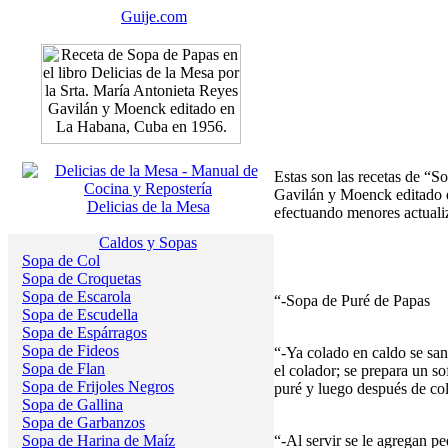
Guije.com
Estas son las recetas de “S
Gavilán y Moenck editado e
Delicias de la Mesa
efectuando menores actualiz
Caldos y Sopas
Sopa de Col
Sopa de Croquetas
Sopa de Escarola
“-Sopa de Puré de Papas
Sopa de Escudella
Sopa de Espárragos
Sopa de Fideos
“-Ya colado en caldo se san
Sopa de Flan
el colador; se prepara un so
Sopa de Frijoles Negros
puré y luego después de col
Sopa de Gallina
Sopa de Garbanzos
Sopa de Harina de Maíz
“-Al servir se le agregan pe