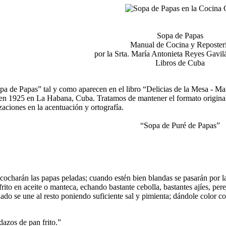
Sopa de Papas
Manual de Cocina y Reposter
por la Srta. María Antonieta Reyes Gavi
Libros de Cuba
opa de Papas” tal y como aparecen en el libro “Delicias de la Mesa - M
n 1925 en La Habana, Cuba. Tratamos de mantener el formato original. P
aciones en la acentuación y ortografía.
“Sopa de Puré de Papas”
cocharán las papas peladas; cuando estén bien blandas se pasarán por 
frito en aceite o manteca, echando bastante cebolla, bastantes ajíes, per
ado se une al resto poniendo suficiente sal y pimienta; dándole color co
dazos de pan frito.”