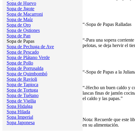
Sopa de Huevo
Sopa de Jigote
Sopa de Macarroni
Sopa de Maíz
“-Sopa de Papas Ralladas
Sopa de Oro
Sopa de Ostiones
Sopa de Pan
“-Para una sopera corriente
Sopa de Papas
pelotas, se deja hervir el t
Sopa de Pechuga de Ave
Sopa de Pescado
Sopa de Plátano Verde
Sopa de Pollo
Sopa de Porrusalda
“-Sopa de Papas a la Julian
Sopa de Quimbombó
Sopa de Ravioli
Sopa de Tapioca
“-Hecho un buen caldo y col
Sopa de Tortuga
lascas finas de jamón cocin
Sopa de Tuétano
el caldo y las papas.”
Sopa de Vigilia
Sopa Hidalga
Sopa Hilada
Sopa Imperial
Nota: Recuerde que este lib
Sopa Japonesa
en su alimentación.