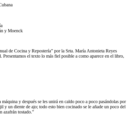
ía
lán y Moenck
anual de Cocina y Repostería” por la Srta. María Antonieta Reyes
resentamos el texto lo más fiel posible a como aparece en el libro,
la máquina y después se les unirá en caldo poco a poco pasándolas por
ejil y un diente de ajo; todo esto bien cocinado se le añade un poco del
n azafrán tostado.”