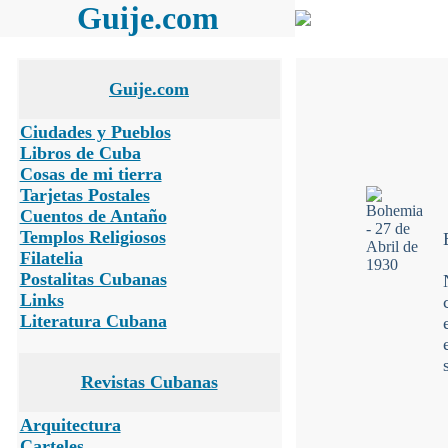
Guije.com
Guije.com
Ciudades y Pueblos
Libros de Cuba
Cosas de mi tierra
Tarjetas Postales
Cuentos de Antaño
Templos Religiosos
Filatelia
Postalitas Cubanas
Links
Literatura Cubana
Revistas Cubanas
Arquitectura
Carteles