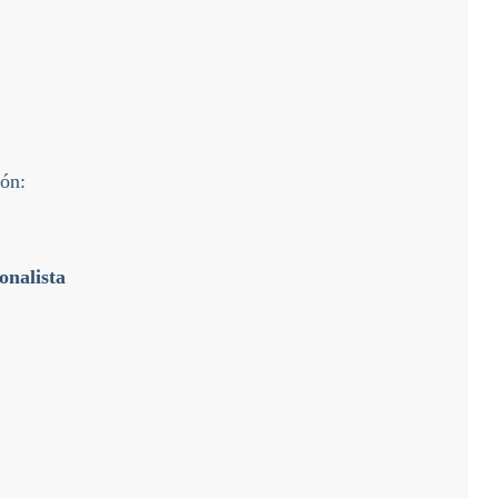
ión:
onalista