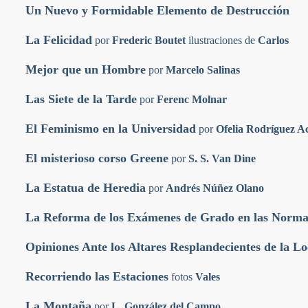
Un Nuevo y Formidable Elemento de Destrucción
La Felicidad
por
Frederic Boutet
ilustraciones de
Carlos
Mejor que un Hombre
por
Marcelo Salinas
Las Siete de la Tarde
por
Ferenc Molnar
El Feminismo en la Universidad
por
Ofelia Rodríguez A
El misterioso corso Greene
por
S. S. Van Dine
La Estatua de Heredia
por
Andrés Núñez Olano
La Reforma de los Exámenes de Grado en las Norma
Opiniones Ante los Altares Resplandecientes de la L
Recorriendo las Estaciones
fotos
Vales
La Montaña
por
L. González del Campo