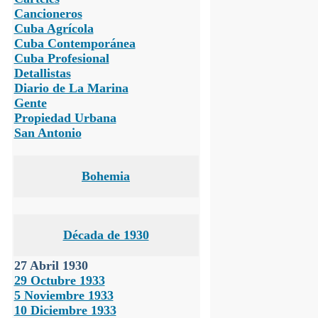
Cancioneros
Cuba Agrícola
Cuba Contemporánea
Cuba Profesional
Detallistas
Diario de La Marina
Gente
Propiedad Urbana
San Antonio
Bohemia
Década de 1930
27 Abril 1930
29 Octubre 1933
5 Noviembre 1933
10 Diciembre 1933