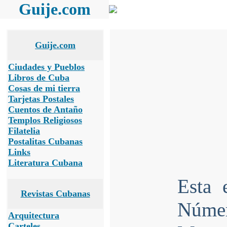
Guije.com
Guije.com
Ciudades y Pueblos
Libros de Cuba
Cosas de mi tierra
Tarjetas Postales
Cuentos de Antaño
Templos Religiosos
Filatelia
Postalitas Cubanas
Links
Literatura Cubana
Esta 
Revistas Cubanas
Númer
Arquitectura
Carteles