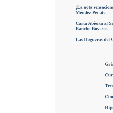
¡La nota sensacion
Méndez Peñate
Carta Abierta al S
Rancho Boyeros
Las Hogueras del 
Grá
Cur
Tre
Cine
Hijo