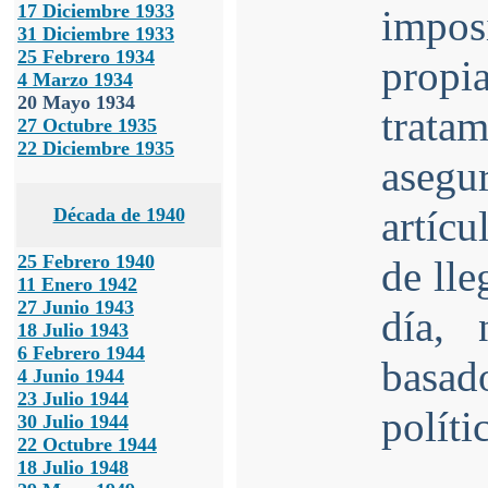
17 Diciembre 1933
impos
31 Diciembre 1933
25 Febrero 1934
propi
4 Marzo 1934
20 Mayo 1934
tratam
27 Octubre 1935
22 Diciembre 1935
asegu
artícu
Década de 1940
25 Febrero 1940
de lle
11 Enero 1942
27 Junio 1943
día, 
18 Julio 1943
6 Febrero 1944
basad
4 Junio 1944
23 Julio 1944
políti
30 Julio 1944
22 Octubre 1944
18 Julio 1948