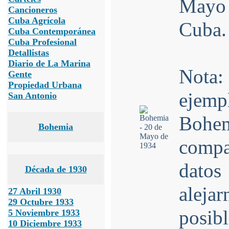
Mayo
Cancioneros
Cuba Agrícola
Cuba.
Cuba Contemporánea
Cuba Profesional
Detallistas
Diario de La Marina
Nota:
Gente
Propiedad Urbana
ejem
San Antonio
Bohe
Bohemia
compar
datos
Década de 1930
aleja
27 Abril 1930
29 Octubre 1933
posibl
5 Noviembre 1933
10 Diciembre 1933