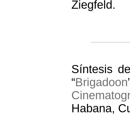
Ziegfeld.
Síntesis d
“
Brigadoon
Cinematogr
Habana, Cu