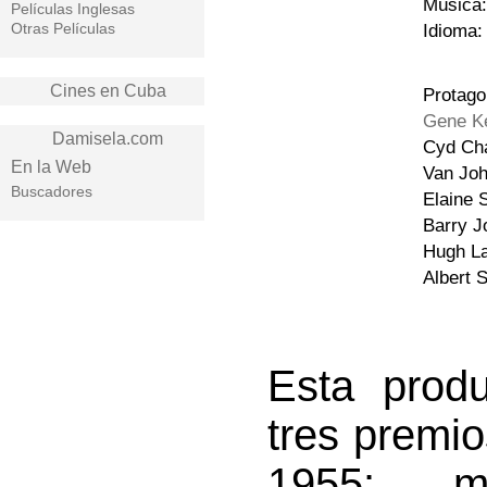
Música:
Películas Inglesas
Otras Películas
Idioma:
Cines en Cuba
Protago
Gene Ke
Damisela.com
Cyd Cha
En la Web
Van Joh
Buscadores
Elaine 
Barry J
Hugh La
Albert 
Esta prod
tres premi
1955: me