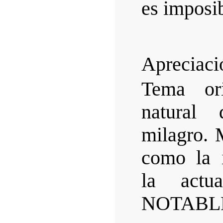
es imposib
Apreciació
Tema ori
natural
milagro. 
como la i
la actu
NOTABL