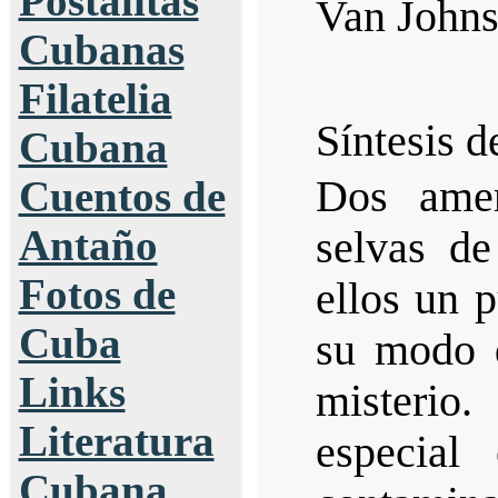
Postalitas
Van Johns
Cubanas
Filatelia
Síntesis 
Cubana
Dos amer
Cuentos de
Antaño
selvas de
Fotos de
ellos un p
Cuba
su modo 
Links
misteri
Literatura
especial
Cubana