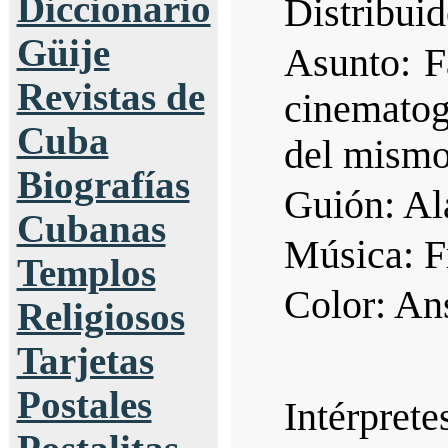
Diccionario
Distribui
Güije
Asunto: F
Revistas de
cinematog
Cuba
del mism
Biografías
Guión: Al
Cubanas
Música: F
Templos
Color: An
Religiosos
Tarjetas
Postales
Intérpret