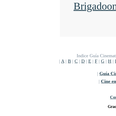
Brigadoo
Indice Guía Cinemato
|
A
|
B
|
C
|
D
|
E
|
F
|
G
|
H
|
|
Guía Ci
|
Cine e
Cor
Grac