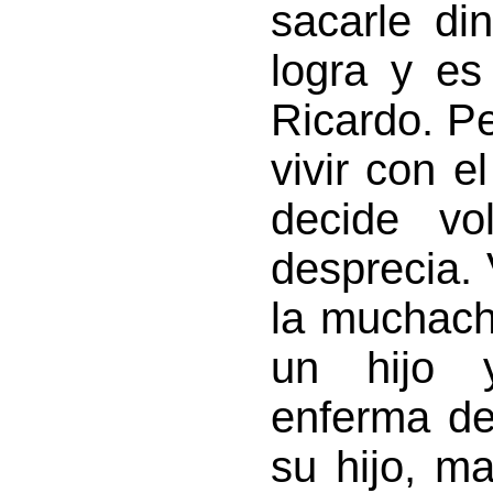
sacarle di
logra y es
Ricardo. P
vivir con e
decide vo
desprecia.
la muchach
un hijo 
enferma de
su hijo, m