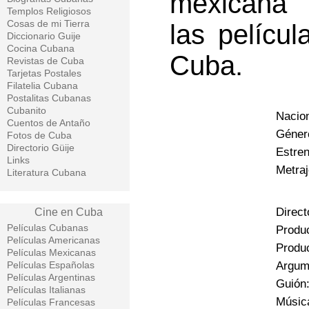
mexicana 
Templos Religiosos
Cosas de mi Tierra
las pelícu
Diccionario Guije
Cocina Cubana
Cuba.
Revistas de Cuba
Tarjetas Postales
Filatelia Cubana
Postalitas Cubanas
Cubanito
Nacio
Cuentos de Antaño
Géner
Fotos de Cuba
Directorio Güije
Estren
Links
Metraj
Literatura Cubana
Direct
Cine en Cuba
Películas Cubanas
Produc
Películas Americanas
Produ
Películas Mexicanas
Películas Españolas
Argume
Películas Argentinas
Guión:
Películas Italianas
Músic
Películas Francesas