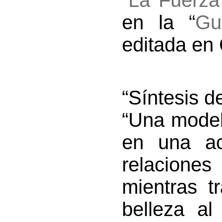
“
La Fuerza
en la “
Gu
editada en
“Síntesis d
“Una model
en una ac
relaciones
mientras t
belleza al