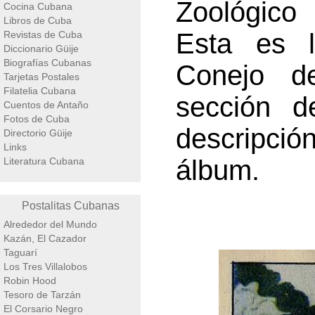
Zoológico 
Cocina Cubana
Libros de Cuba
Esta es l
Revistas de Cuba
Diccionario Güije
Biografías Cubanas
Conejo d
Tarjetas Postales
Filatelia Cubana
sección d
Cuentos de Antaño
Fotos de Cuba
descripci
Directorio Güije
Links
álbum.
Literatura Cubana
Postalitas Cubanas
Alrededor del Mundo
Kazán, El Cazador
Taguarí
Los Tres Villalobos
Robin Hood
Tesoro de Tarzán
El Corsario Negro