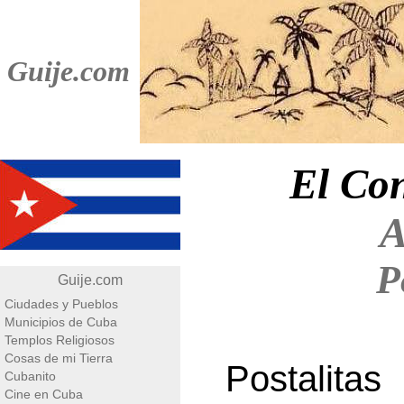
Guije.com
El Con
A
P
Guije.com
Ciudades y Pueblos
Municipios de Cuba
Templos Religiosos
Cosas de mi Tierra
Postalita
Cubanito
Cine en Cuba