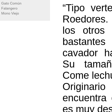
Gato Común
“Tipo vert
Falangero
Mono Viejo
Roedores.
los otros
bastantes
cavador h
Su tamañ
Come lechu
Originari
encuentra 
es muy des