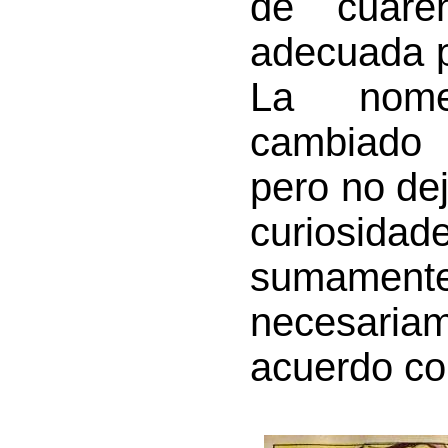
de cuare
adecuada p
La nomen
cambiado
pero no de
curiosida
sumamente
necesaria
acuerdo con