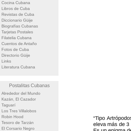
Cocina Cubana
Libros de Cuba
Revistas de Cuba
Diccionario Güije
Biografías Cubanas
Tarjetas Postales
Filatelia Cubana
Cuentos de Antaño
Fotos de Cuba
Directorio Güije
Links
Literatura Cubana
Postalitas Cubanas
Alrededor del Mundo
Kazán, El Cazador
Taguarí
Los Tres Villalobos
Robin Hood
“Tipo Artrópodo
Tesoro de Tarzán
eleva más de 3 p
El Corsario Negro
Es un enigma de