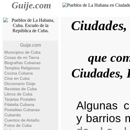
Guije.com
Ciudades,
Guije.com
Municipios de Cuba
que com
Cosas de mi Tierra
Biografías Cubanas
Templos Religiosos
Ciudades, 
Cocina Cubana
Cine en Cuba
Diccionario Güije
Revistas de Cuba
Libros de Cuba
Tarjetas Postales
Algunas c
Filatelia Cubana
Postalitas Cubanas
y barrios 
Cubanito
Cuentos de Antaño
Fotos de Cuba