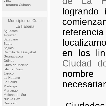
de La H
Links
Literatura Cubana
logrando 
comienzan
Municipios de Cuba
La Habana
referenci
Aguacate
Alquízar
Batabanó
localizam
Bauta
Bejucal
en los li
Caimito del Guayabal
Guanabacoa
Ciudad d
Güines
Güira de Melena
Isla de Pinos
nombr
Jaruco
La Habana
necesariam
La Salud
Madruga
Marianao
Melena del Sur
Nueva Paz
Ciudades,
Quivicán