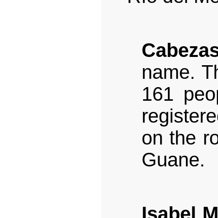
Cabeza
name. Th
161 peo
registere
on the r
Guane.
Isabel M