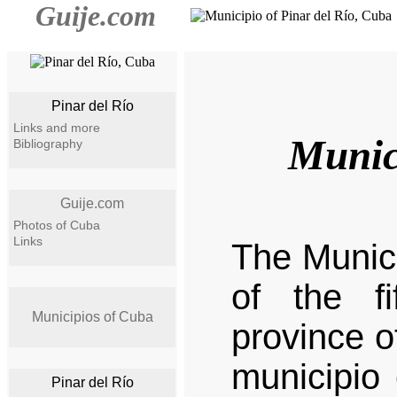
Guije.com
Pinar del Río
Links and more
Munici
Bibliography
Guije.com
Photos of Cuba
Links
The Munici
of the fi
Municipios of Cuba
province o
municipio 
Pinar del Río