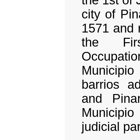
the 1st of
city of Pi
1571 and r
the Fir
Occupatio
Municipio
barrios a
and Pina
Municipi
judicial pa