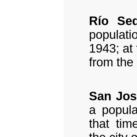
Río Seq
populat
1943; at 
from the 
San Jos
a popula
that tim