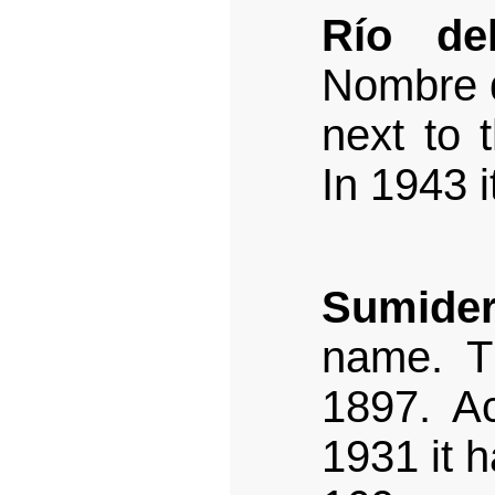
Río de
Nombre de
next to 
In 1943 
Sumide
name. T
1897. Ac
1931 it 