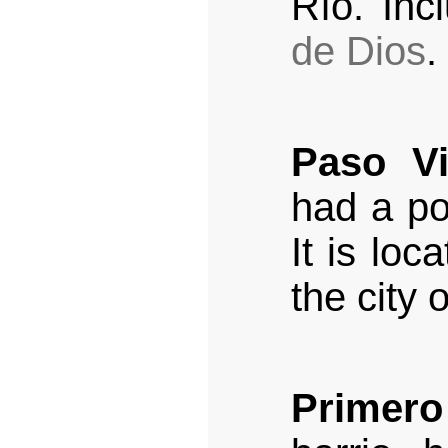
Río. Inc
de Dios
.
Paso Vi
had a po
It is loc
the city 
Primer