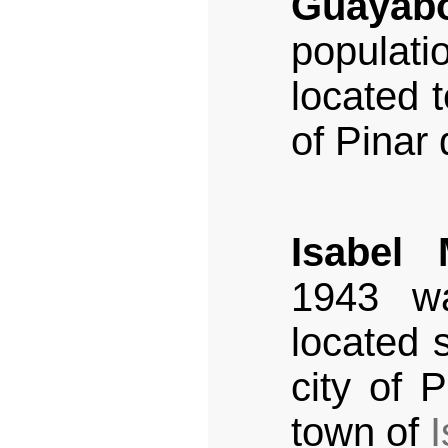
Guayab
populati
located t
of Pinar 
Isabel 
1943 wa
located 
city of 
town of