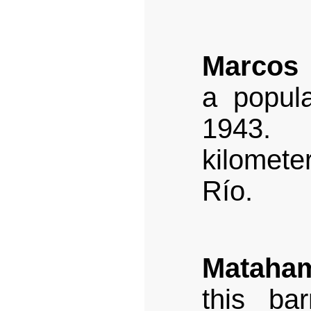
Marcos
a popula
1943. 
kilometer
Río.
Mataha
this ba