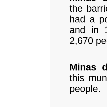
the barr
had a po
and in 
2,670 pe
Minas d
this mun
people.