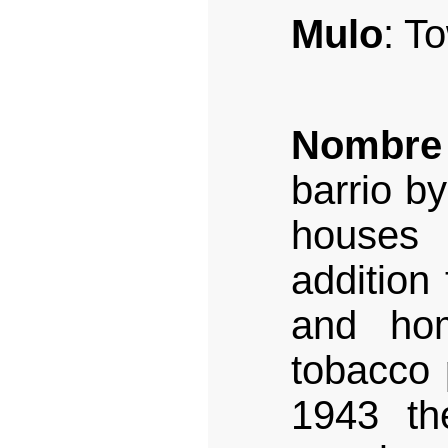
Mulo
: T
Nombre
barrio by
houses
addition
and ho
tobacco p
1943 th