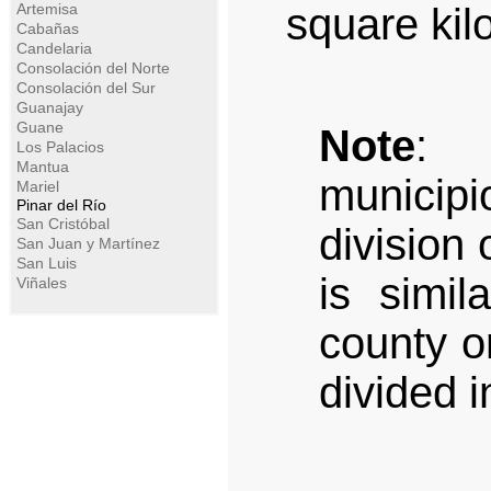
Artemisa
square kil
Cabañas
Candelaria
Consolación del Norte
Consolación del Sur
Guanajay
Guane
Note
: A
Los Palacios
Mantua
municipi
Mariel
Pinar del Río
San Cristóbal
division 
San Juan y Martínez
San Luis
is simil
Viñales
county or
divided i