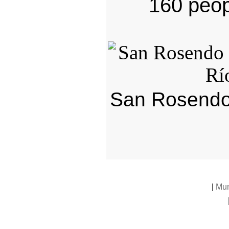
160 peop
San Rosendo C
|
Mun