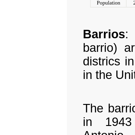
Population
Barrios
:
barrio) a
districs i
in the Un
The barri
in 1943