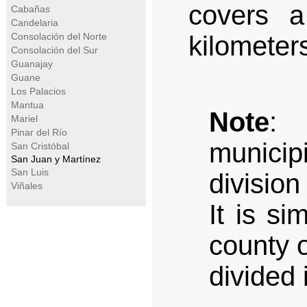
covers a
Cabañas
Candelaria
Consolación del Norte
kilometer
Consolación del Sur
Guanajay
Guane
Los Palacios
Mantua
Note
: 
Mariel
Pinar del Río
municip
San Cristóbal
San Juan y Martínez
San Luis
divisio
Viñales
It is si
county o
divided 