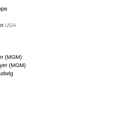
ope
en
USA
er (MGM)
ayer (MGM)
udwig