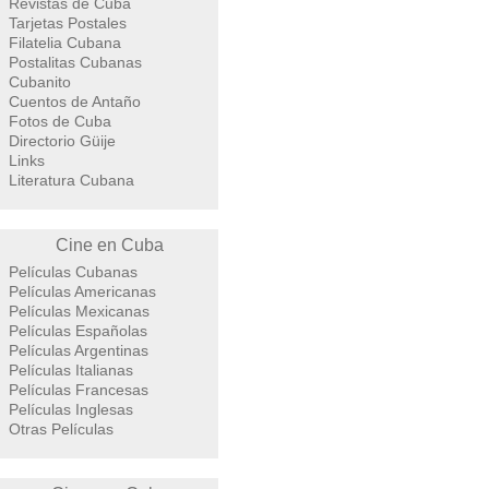
Revistas de Cuba
Tarjetas Postales
Filatelia Cubana
Postalitas Cubanas
Cubanito
Cuentos de Antaño
Fotos de Cuba
Directorio Güije
Links
Literatura Cubana
Cine en Cuba
Películas Cubanas
Películas Americanas
Películas Mexicanas
Películas Españolas
Películas Argentinas
Películas Italianas
Películas Francesas
Películas Inglesas
Otras Películas