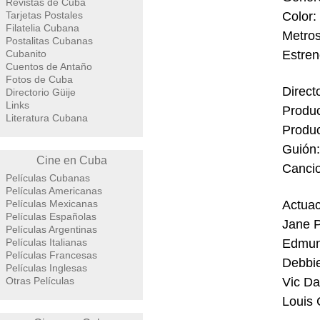
Revistas de Cuba
Tarjetas Postales
Color:
Filatelia Cubana
Metros
Postalitas Cubanas
Cubanito
Estre
Cuentos de Antaño
Fotos de Cuba
Direct
Directorio Güije
Links
Produc
Literatura Cubana
Produc
Guión:
Cine en Cuba
Cancio
Películas Cubanas
Películas Americanas
Películas Mexicanas
Actuac
Películas Españolas
Jane P
Películas Argentinas
Películas Italianas
Edmun
Películas Francesas
Debbi
Películas Inglesas
Otras Películas
Vic D
Louis 