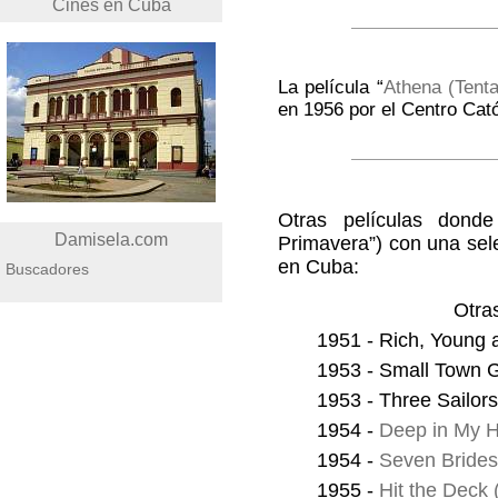
Cines en Cuba
La película “
Athena (Tent
en 1956 por el Centro Cat
Otras películas donde
Damisela.com
Primavera”) con una sel
en Cuba:
Buscadores
Otra
1951 - Rich, Young 
1953 - Small Town G
1953 - Three Sailors
1954 -
Deep in My H
1954 -
Seven Brides
1955 -
Hit the Deck