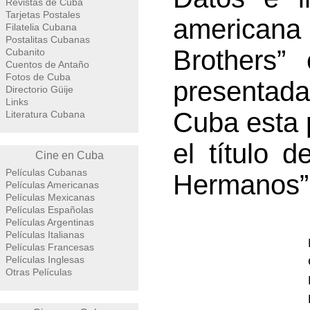
Revistas de Cuba
Tarjetas Postales
americana
Filatelia Cubana
Postalitas Cubanas
Brothers”
Cubanito
Cuentos de Antaño
Fotos de Cuba
presentada
Directorio Güije
Links
Cuba esta 
Literatura Cubana
el título 
Cine en Cuba
Películas Cubanas
Hermanos”
Películas Americanas
Películas Mexicanas
Películas Españolas
Películas Argentinas
Películas Italianas
Películas Francesas
Películas Inglesas
Otras Películas