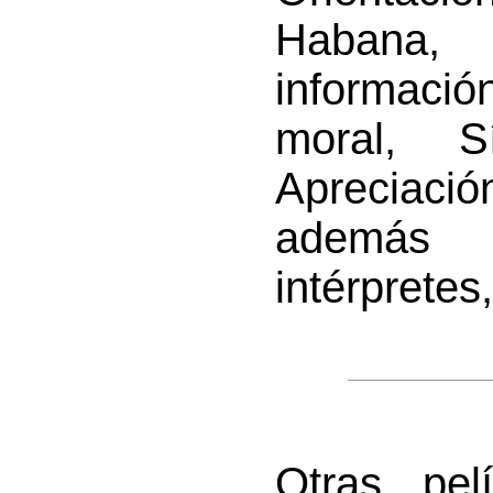
Habana,
información
moral, S
Apreciació
además d
intérpretes,
Otras pel