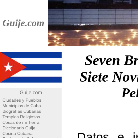
Guije.com
Seven Br
Siete Nov
Pe
Guije.com
Ciudades y Pueblos
Municipios de Cuba
Biografías Cubanas
Templos Religiosos
Cosas de mi Tierra
Diccionario Guije
Datos e i
Cocina Cubana