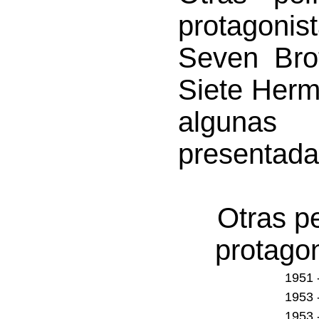
protagoni
Seven Brot
Siete Herm
algunas
presentada
Otras p
protago
1951 
1953 
1953 -