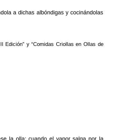
ndola a dichas albóndigas y cocinándolas
II Edición” y “Comidas Criollas en Ollas de
se la olla; cuando el vapor salga por la