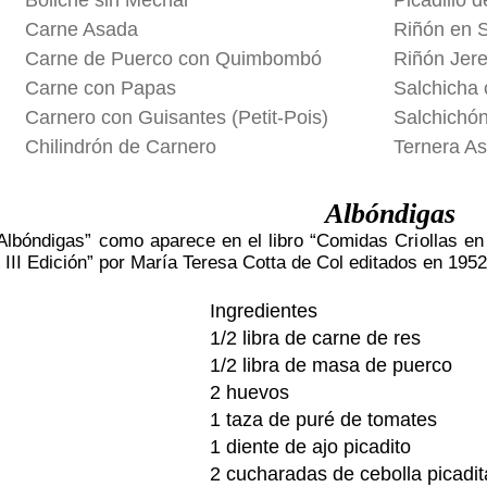
Boliche sin Mechar
Picadillo 
Carne Asada
Riñón en 
Carne de Puerco con Quimbombó
Riñón Jer
Carne con Papas
Salchicha
Carnero con Guisantes (Petit-Pois)
Salchichón
Chilindrón de Carnero
Ternera A
Albóndigas
Albóndigas” como aparece en el libro “Comidas Criollas en 
: III Edición” por María Teresa Cotta de Col editados en 19
Ingredientes
1/2 libra de carne de res
1/2 libra de masa de puerco
2 huevos
1 taza de puré de tomates
1 diente de ajo picadito
2 cucharadas de cebolla picadit