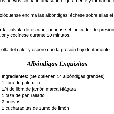
los huevos sin batir, amasando ligeramente y formando 
n colóquense encima las albóndigas; échese sobre ellas e
r la válvula de escape, póngase el indicador de presión
calor y cocínese durante 10 minutos.
 olla del calor y espere que la presión baje lentamente.
Albóndigas Exquisitas
Ingredientes: (Se obtienen 14 albóndigas grandes)
1 libra de palomilla
1/4 de libra de jamón marca Niágara
1 taza de pan rallado
2 huevos
2 cucharaditas de zumo de limón