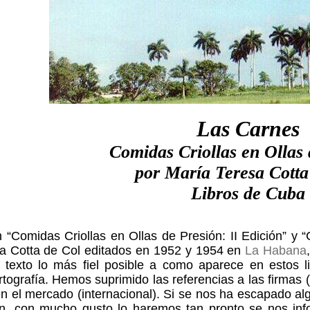
Las Carnes
Comidas Criollas en Ollas 
por María Teresa Cotta
Libros de Cuba
 “Comidas Criollas en Ollas de Presión: II Edición” y “C
sa Cotta de Col editados en 1952 y 1954 en
La Habana
 texto lo más fiel posible a como aparece en estos l
rtografía. Hemos suprimido las referencias a las firmas
n el mercado (internacional). Si se nos ha escapado alg
n, con mucho gusto lo haremos tan pronto se nos inf