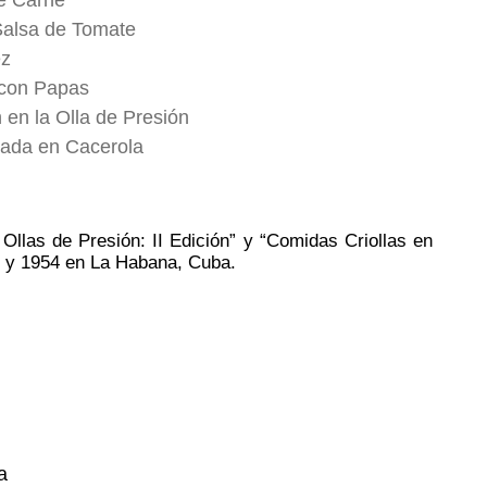
de Carne
Salsa de Tomate
ez
 con Papas
 en la Olla de Presión
sada en Cacerola
Ollas de Presión: II Edición” y “Comidas Criollas en
52 y 1954 en La Habana, Cuba.
a