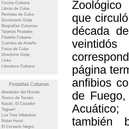
Zoológico
Cocina Cubana
Libros de Cuba
que circuló
Revistas de Cuba
Diccionario Güije
Biografías Cubanas
década de
Tarjetas Postales
Filatelia Cubana
veintidó
Cuentos de Antaño
Fotos de Cuba
correspond
Directorio Güije
Links
página term
Literatura Cubana
anfibios c
Postalitas Cubanas
de Fuego, 
Alrededor del Mundo
Tesoro de Tarzán
Kazán, El Cazador
Acuático;
Taguarí
Los Tres Villalobos
también 
Robin Hood
El Corsario Negro